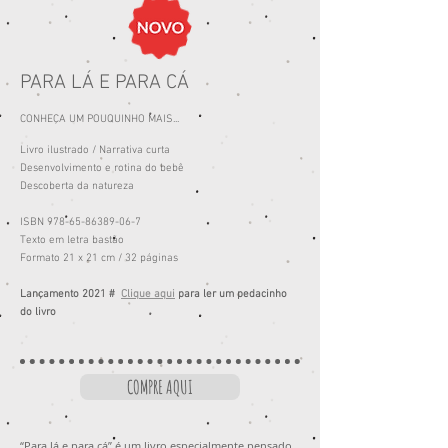
PARA LÁ E PARA CÁ
CONHEÇA UM POUQUINHO MAIS...
Livro ilustrado /
Narrativa curta
Desenvolvimento e rotina do bebê
Descoberta da natureza
ISBN
978-65-86389-06-7
Texto em letra bastão
Formato 21 x 21 cm / 32 páginas
Lançamento 2021 #
Clique aqui
para ler um pedacinho
do livro
COMPRE AQUI
“Para lá e para cá” é um livro especialmente pensado