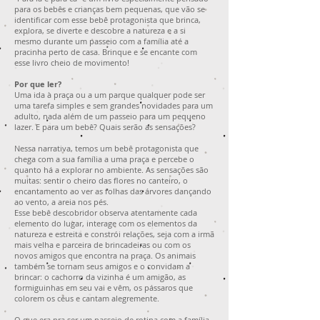
para os bebês e crianças bem pequenas, que vão se
identificar com esse bebê protagonista que brinca,
explora, se diverte e descobre a natureza e a si
mesmo durante um passeio com a família até a
pracinha perto de casa. Brinque e se encante com
esse livro cheio de movimento!
Por que ler?
Uma ida à praça ou a um parque qualquer pode ser
uma tarefa simples e sem grandes novidades para um
adulto, nada além de um passeio para um pequeno
lazer. E para um bebê? Quais serão as sensações?
Nessa narrativa, temos um bebê protagonista que
chega com a sua família a uma praça e percebe o
quanto há a explorar no ambiente. As sensações são
muitas: sentir o cheiro das flores no canteiro, o
encantamento ao ver as folhas das árvores dançando
ao vento, a areia nos pés.
Esse bebê descobridor observa atentamente cada
elemento do lugar, interage com os elementos da
natureza e estreita e constrói relações, seja com a irmã
mais velha e parceira de brincadeiras ou com os
novos amigos que encontra na praça. Os animais
também se tornam seus amigos e o convidam a
brincar: o cachorro da vizinha é um amigão, as
formiguinhas em seu vai e vêm, os pássaros que
colorem os céus e cantam alegremente.
O que era pra ser um passeio de rotina com a família