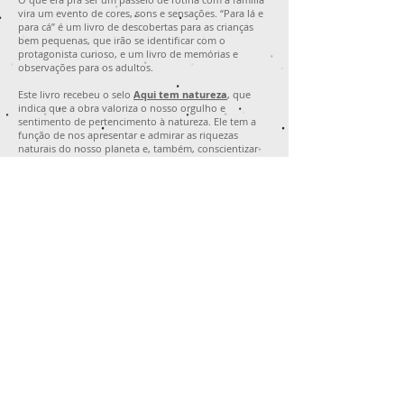
vira um evento de cores, sons e sensações. “Para lá e
para cá” é um livro de descobertas para as crianças
bem pequenas, que irão se identificar com o
protagonista curioso, e um livro de memórias e
observações para os adultos.
Este livro recebeu o selo
Aqui tem natureza
, que
indica que a obra valoriza o nosso orgulho e
sentimento de pertencimento à natureza. Ele tem a
função de nos apresentar e admirar as riquezas
naturais do nosso planeta e, também, conscientizar
ainda mais o leitor para a necessidade de proteger a
cada bichinho que aqui vive e o seu habitat, as
praças, bosques, matas e florestas do mundo todo.
Sinta o ar puro, ouça o som dos animais e se encante
com a diversidade de cores, cheiros e formas que a
natureza tem para mostrar. A Bamboozinho traz tudo
isso na forma de livro infantil, cuidadosamente
elaborado para que os bebês e as crianças se
percebam como parte de algo maior e cresçam com o
sentimento de respeito e cuidado em relação ao
ambiente!
Este livro é editado e comercializado no Brasil pela
Editora Bamboozinho. Para vendas internacionais,
consulte nosso selo
Bon Bini Books
.
Sobre a autora
Jessica Spilla é tradutora de formação e mestra em