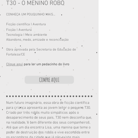
T30 - O MENINO ROBÔ
CONHEÇA UM POUQUINHO MAIS...
Ficção científica I Aventura
Ficção I Aventura
Tecnologia I Meio ambiente
Abandono, medo, amizade e reconciliação
Obra aprovada pela Secretaria de Educação de
Fortaleza/CE
Clique aqui
para ler um pedacinho do livro
COMPRE AQUI
Num futuro imaginário, essa obra de ficção científica
para criança apresenta ao jovem leitor o pequeno T30.
Criado por três robôs muito simpáticos após o
desaparecimento de seus pais, T30 nem desconfia que,
na realidade, é bem diferente dos seus companheiros.
Até que um dia encontra Lisa, uma menina que teme o
poder de destruição dos robôs e vive escondida entre
os escombros da cidade que já não existe mais.