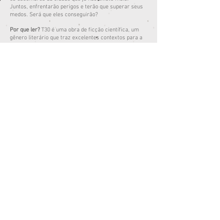
Juntos, enfrentarão perigos e terão que superar seus
medos. Será que eles conseguirão?
Por que ler?
T30 é uma obra de ficção científica, um
gênero literário que traz excelentes contextos para a
criança imaginar nossas vidas em um futuro que até
pode lhes parecer distante neste momento, mas que
sabemos bem que nem tanto assim. Como será o
mundo daqui a 10, 20 ou 30 anos? Nossos carros
deixarão de ter motorista? Seremos dominados por
robôs? As cidades que hoje conhecemos ainda
existirão? E a natureza, sobrará algo para as novas
gerações?
A leitura das aventuras do jovem T30 é uma
oportunidade para a criançada de hoje refletir sobre
esses assuntos, revelando a importância dos valores
.
humanos
Obra aprovada e selecionada para compor o
acervo da Secretaria de Educação de Fortaleza/CE
(2019).