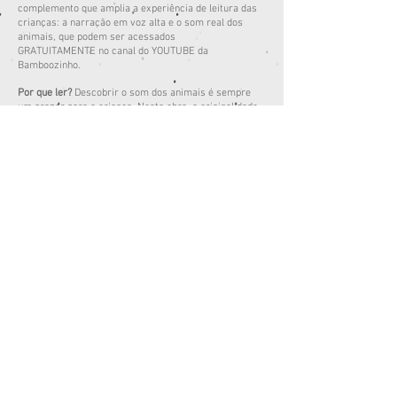
complemento que amplia a experiência de leitura das
crianças
:
a narração em voz alta e o som real dos
animais, que podem ser acessados
GRATUITAMENTE
no canal do YOUTUBE da
Bamboozinho.
Por que ler?
Descobrir o som dos animais é sempre
um prazer para a criança. Nesta obra, a originalidade
está na diversidade dos animais apresentados e dos
sons que eles fazem, cujos registros escritos das
onomatopeias fazem parte do trabalho literário da
autora, Aloma (Lô Carvalho), especializada em
literatura infantil e no livro para criança. O livro
destaca-se também, além do som real dos animais, o
nome desse som, ampliando o vocabulário da crianças.
Afinal, todo mundo sabe que o gato mia e a vaca muge,
mas você sabia que o pato grasna? Leitura, informação
e entretenimento reunidos em um único livro. Obra
adquirida pelo Instituto Ayrton Senna para o acervo do
Programa Acelera (2017/2018/2019) e aprovada pela
Secretaria da Educação de Fortaleza/CE (2019).